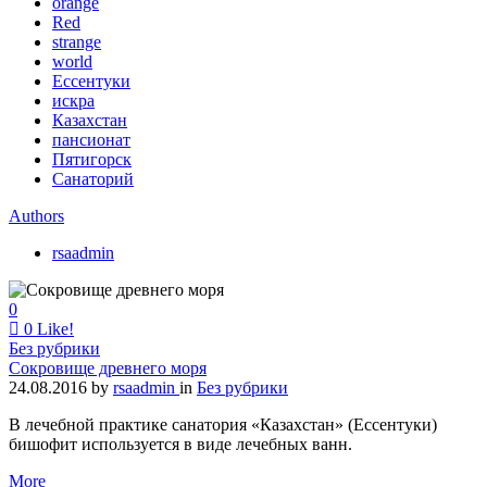
orange
Red
strange
world
Ессентуки
искра
Казахстан
пансионат
Пятигорск
Санаторий
Authors
rsaadmin
0
0
Like!
Без рубрики
Сокровище древнего моря
24.08.2016
by
rsaadmin
in
Без рубрики
В лечебной практике санатория «Казахстан» (Ессентуки)
бишофит используется в виде лечебных ванн.
More