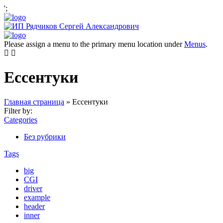
';
Please assign a menu to the primary menu location under
Menus
.
Ессентуки
Главная страница
»
Ессентуки
Filter by:
Categories
Без рубрики
Tags
big
CGI
driver
example
header
inner